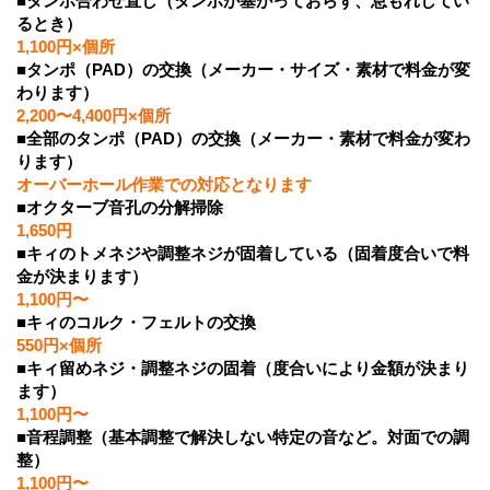
■タンポ合わせ直し（タンポが塞がっておらず、息もれしてい
るとき）
1,100円×個所
■タンポ（PAD）の交換（メーカー・サイズ・素材で料金が変
わります）
2,200〜4,400円×個所
■全部のタンポ（PAD）の交換（メーカー・素材で料金が変わ
ります）
オーバーホール作業での対応となります
■オクターブ音孔の分解掃除
1,650円
■キィのトメネジや調整ネジが固着している（固着度合いで料
金が決まります）
1,100円〜
■キィのコルク・フェルトの交換
550円×個所
■キィ留めネジ・調整ネジの固着（度合いにより金額が決まり
ます）
1,100円〜
■音程調整（基本調整で解決しない特定の音など。対面での調
整）
1,100円〜