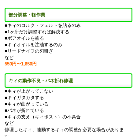
部分調整・軽作業
■キィのコルク・フェルトを貼るのみ
■1ヶ所だけ調整すれば解決する
■ボアオイルを塗る
■キィオイルを注油するのみ
■リードナイフの刃研ぎ
など
550円〜1,650円
キィの動作不良・バネ折れ修理
■キィが上がってこない
■キィガタガタする
■キィが曲がっている
■バネが折れている
■キィの支え（キィポスト）の不具合
など
修理したキィ、連動するキィの調整が必要な場合がありま
す。